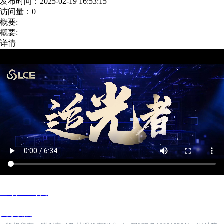
发布时间：
2025-02-19 16:53:15
访问量：
0
概要:
概要:
详情
发展历程
全球产业布局
技术创新
人才发展